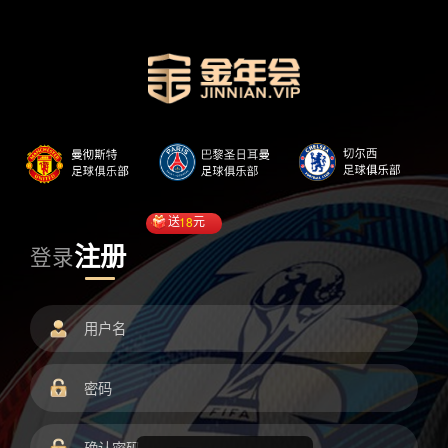
送
18
元
注册
登录