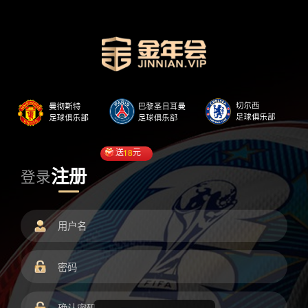
送
18
元
注册
登录